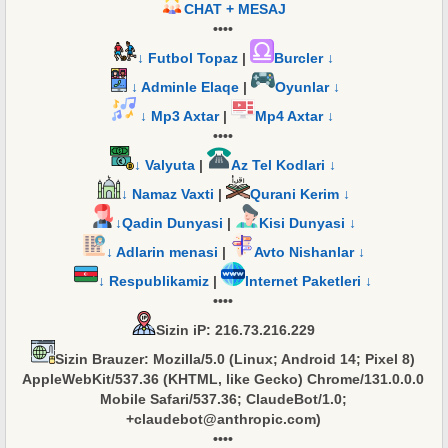
CHAT + MESAJ
••••
↓ Futbol Topaz
|
Burcler ↓
↓ Adminle Elaqe
|
Oyunlar ↓
↓ Mp3 Axtar
|
Mp4 Axtar ↓
••••
↓ Valyuta
|
Az Tel Kodlari ↓
↓ Namaz Vaxti
|
Qurani Kerim ↓
↓Qadin Dunyasi
|
Kisi Dunyasi ↓
↓ Adlarin menasi
|
Avto Nishanlar ↓
↓ Respublikamiz
|
Internet Paketleri ↓
••••
Sizin iP
: 216.73.216.229
Sizin Brauzer
: Mozilla/5.0 (Linux; Android 14; Pixel 8)
AppleWebKit/537.36 (KHTML, like Gecko) Chrome/131.0.0.0
Mobile Safari/537.36; ClaudeBot/1.0;
+claudebot@anthropic.com)
••••