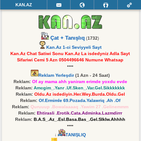
KAN.AZ
Çat + Tanışlıq
(
1732
)
Kan.Az 1-ci Seviyyeli Sayt
Kan.Az Chat Satiwi Sonu Kan.Az La isdedyniz Adla Sayt
Sifariwi Cemi 5 Azn 0504496646 Numune Whatsap
••••
Reklam Yerleşdir
(1 Azn - 24 Saat)
Reklam:
Of ay mama ahh yaniram erimde yoxdu evde
Reklam:
Amcgim_.Yanr .Uf.Sken_.Var.Gel.Sikkkkkkk
Reklam:
Oldu.Az isdediyin.Her.Wey.Burda.Oldu.Gel
Reklam:
Of.Ermimle 69.Pozada.Yalawriq .Ah .Of
Reklam:
Quruuup .Bowalaaaaq .Yawim 27 .Gelinemmm
Reklam:
Ehtirasli .Erotik.Cata.Adminka.Lazmdirrr
Reklam:
B.A.S_.Az_.Esl.Basa.Bas_.Gel.SIkIw.Ahhhh
••••
↓
TANIŞLIQ