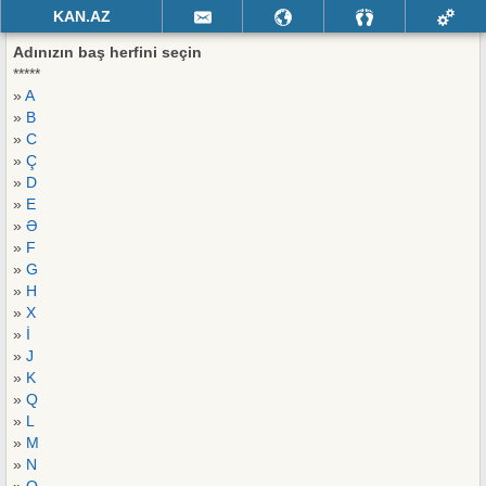
KAN.AZ
Adınızın baş herfini seçin
*****
»
A
»
B
»
C
»
Ç
»
D
»
E
»
Ə
»
F
»
G
»
H
»
X
»
İ
»
J
»
K
»
Q
»
L
»
M
»
N