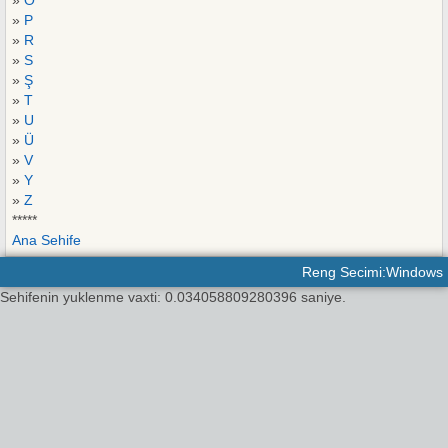
»
O
»
P
»
R
»
S
»
Ş
»
T
»
U
»
Ü
»
V
»
Y
»
Z
*****
Ana Sehife
Reng Secimi:Windows
Sehifenin yuklenme vaxti: 0.034058809280396 saniye.