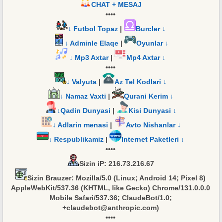
CHAT + MESAJ
••••
↓ Futbol Topaz
|
Burcler ↓
↓ Adminle Elaqe
|
Oyunlar ↓
↓ Mp3 Axtar
|
Mp4 Axtar ↓
••••
↓ Valyuta
|
Az Tel Kodlari ↓
↓ Namaz Vaxti
|
Qurani Kerim ↓
↓Qadin Dunyasi
|
Kisi Dunyasi ↓
↓ Adlarin menasi
|
Avto Nishanlar ↓
↓ Respublikamiz
|
Internet Paketleri ↓
••••
Sizin iP
: 216.73.216.67
Sizin Brauzer
: Mozilla/5.0 (Linux; Android 14; Pixel 8)
AppleWebKit/537.36 (KHTML, like Gecko) Chrome/131.0.0.0
Mobile Safari/537.36; ClaudeBot/1.0;
+claudebot@anthropic.com)
••••