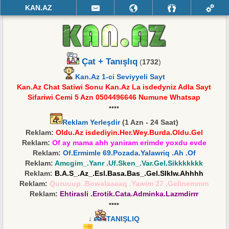
KAN.AZ
Çat + Tanışlıq
(
1732
)
Kan.Az 1-ci Seviyyeli Sayt
Kan.Az Chat Satiwi Sonu Kan.Az La isdedyniz Adla Sayt
Sifariwi Cemi 5 Azn 0504496646 Numune Whatsap
••••
Reklam Yerleşdir
(1 Azn - 24 Saat)
Reklam:
Oldu.Az isdediyin.Her.Wey.Burda.Oldu.Gel
Reklam:
Of ay mama ahh yaniram erimde yoxdu evde
Reklam:
Of.Ermimle 69.Pozada.Yalawriq .Ah .Of
Reklam:
Amcgim_.Yanr .Uf.Sken_.Var.Gel.Sikkkkkkk
Reklam:
B.A.S_.Az_.Esl.Basa.Bas_.Gel.SIkIw.Ahhhh
Reklam:
Quruuup .Bowalaaaaq .Yawim 27 .Gelinemmm
Reklam:
Ehtirasli .Erotik.Cata.Adminka.Lazmdirrr
••••
↓
TANIŞLIQ