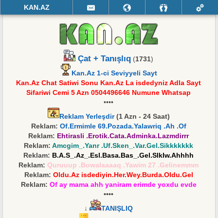
KAN.AZ
Çat + Tanışlıq
(
1731
)
Kan.Az 1-ci Seviyyeli Sayt
Kan.Az Chat Satiwi Sonu Kan.Az La isdedyniz Adla Sayt
Sifariwi Cemi 5 Azn 0504496646 Numune Whatsap
••••
Reklam Yerleşdir
(1 Azn - 24 Saat)
Reklam:
Of.Ermimle 69.Pozada.Yalawriq .Ah .Of
Reklam:
Ehtirasli .Erotik.Cata.Adminka.Lazmdirrr
Reklam:
Amcgim_.Yanr .Uf.Sken_.Var.Gel.Sikkkkkkk
Reklam:
B.A.S_.Az_.Esl.Basa.Bas_.Gel.SIkIw.Ahhhh
Reklam:
Quruuup .Bowalaaaaq .Yawim 27 .Gelinemmm
Reklam:
Oldu.Az isdediyin.Her.Wey.Burda.Oldu.Gel
Reklam:
Of ay mama ahh yaniram erimde yoxdu evde
••••
↓
TANIŞLIQ