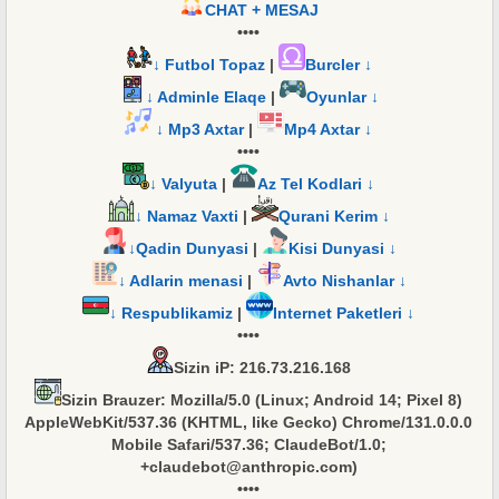
CHAT + MESAJ
••••
↓ Futbol Topaz
|
Burcler ↓
↓ Adminle Elaqe
|
Oyunlar ↓
↓ Mp3 Axtar
|
Mp4 Axtar ↓
••••
↓ Valyuta
|
Az Tel Kodlari ↓
↓ Namaz Vaxti
|
Qurani Kerim ↓
↓Qadin Dunyasi
|
Kisi Dunyasi ↓
↓ Adlarin menasi
|
Avto Nishanlar ↓
↓ Respublikamiz
|
Internet Paketleri ↓
••••
Sizin iP
: 216.73.216.168
Sizin Brauzer
: Mozilla/5.0 (Linux; Android 14; Pixel 8)
AppleWebKit/537.36 (KHTML, like Gecko) Chrome/131.0.0.0
Mobile Safari/537.36; ClaudeBot/1.0;
+claudebot@anthropic.com)
••••