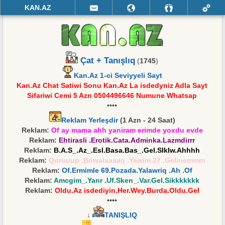
KAN.AZ
Çat + Tanışlıq
(
1745
)
Kan.Az 1-ci Seviyyeli Sayt
Kan.Az Chat Satiwi Sonu Kan.Az La isdedyniz Adla Sayt
Sifariwi Cemi 5 Azn 0504496646 Numune Whatsap
••••
Reklam Yerleşdir
(1 Azn - 24 Saat)
Reklam:
Of ay mama ahh yaniram erimde yoxdu evde
Reklam:
Ehtirasli .Erotik.Cata.Adminka.Lazmdirrr
Reklam:
B.A.S_.Az_.Esl.Basa.Bas_.Gel.SIkIw.Ahhhh
Reklam:
Quruuup .Bowalaaaaq .Yawim 27 .Gelinemmm
Reklam:
Of.Ermimle 69.Pozada.Yalawriq .Ah .Of
Reklam:
Amcgim_.Yanr .Uf.Sken_.Var.Gel.Sikkkkkkk
Reklam:
Oldu.Az isdediyin.Her.Wey.Burda.Oldu.Gel
••••
↓
TANIŞLIQ