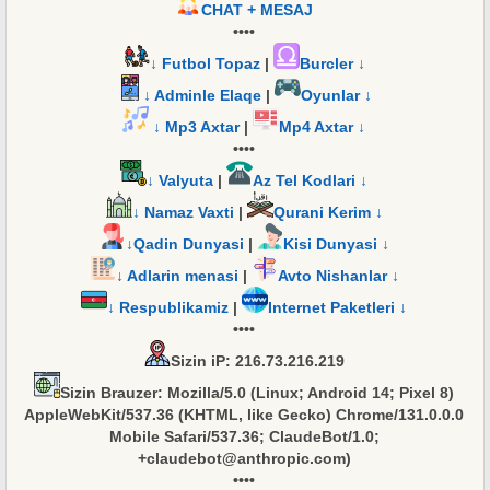
CHAT + MESAJ
••••
↓ Futbol Topaz
|
Burcler ↓
↓ Adminle Elaqe
|
Oyunlar ↓
↓ Mp3 Axtar
|
Mp4 Axtar ↓
••••
↓ Valyuta
|
Az Tel Kodlari ↓
↓ Namaz Vaxti
|
Qurani Kerim ↓
↓Qadin Dunyasi
|
Kisi Dunyasi ↓
↓ Adlarin menasi
|
Avto Nishanlar ↓
↓ Respublikamiz
|
Internet Paketleri ↓
••••
Sizin iP
: 216.73.216.219
Sizin Brauzer
: Mozilla/5.0 (Linux; Android 14; Pixel 8)
AppleWebKit/537.36 (KHTML, like Gecko) Chrome/131.0.0.0
Mobile Safari/537.36; ClaudeBot/1.0;
+claudebot@anthropic.com)
••••