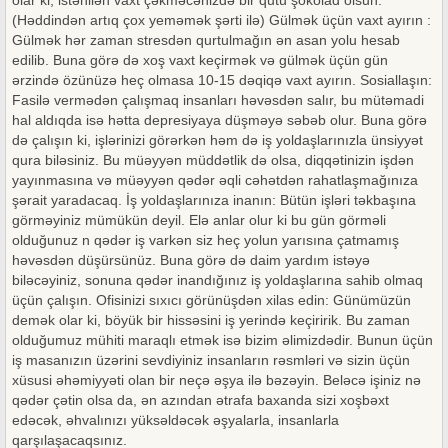
olar ki, istənilən vaxt çəkməcənizdə bir qutu şokolad olsun.
(Həddindən artıq çox yeməmək şərti ilə) Gülmək üçün vaxt ayırın :
Gülmək hər zaman stresdən qurtulmağın ən asan yolu hesab
edilib. Buna görə də xoş vaxt keçirmək və gülmək üçün gün
ərzində özünüzə heç olmasa 10-15 dəqiqə vaxt ayırın. Sosiallaşın:
Fasilə vermədən çalışmaq insanları həvəsdən salır, bu mütəmadi
hal aldıqda isə hətta depresiyaya düşməyə səbəb olur. Buna görə
də çalışın ki, işlərinizi görərkən həm də iş yoldaşlarınızla ünsiyyət
qura biləsiniz. Bu müəyyən müddətlik də olsa, diqqətinizin işdən
yayınmasına və müəyyən qədər əqli cəhətdən rahatlaşmağınıza
şərait yaradacaq. İş yoldaşlarınıza inanın: Bütün işləri təkbaşına
görməyiniz mümükün deyil. Elə anlar olur ki bu gün görməli
olduğunuz n qədər iş varkən siz heç yolun yarısına çatmamış
həvəsdən düşürsünüz. Buna görə də daim yardım istəyə
biləcəyiniz, sonuna qədər inandığınız iş yoldaşlarına sahib olmaq
üçün çalışın. Ofisinizi sıxıcı görünüşdən xilas edin: Günümüzün
demək olar ki, böyük bir hissəsini iş yerində keçiririk. Bu zaman
olduğumuz mühiti maraqlı etmək isə bizim əlimizdədir. Bunun üçün
iş masanızın üzərini sevdiyiniz insanların rəsmləri və sizin üçün
xüsusi əhəmiyyəti olan bir neçə əşya ilə bəzəyin. Beləcə işiniz nə
qədər çətin olsa da, ən azından ətrafa baxanda sizi xoşbəxt
edəcək, əhvalınızı yüksəldəcək əşyalarla, insanlarla
qarşılaşacaqsınız.