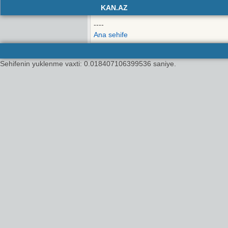
KAN.AZ
----
Ana sehife
Sehifenin yuklenme vaxti: 0.018407106399536 saniye.