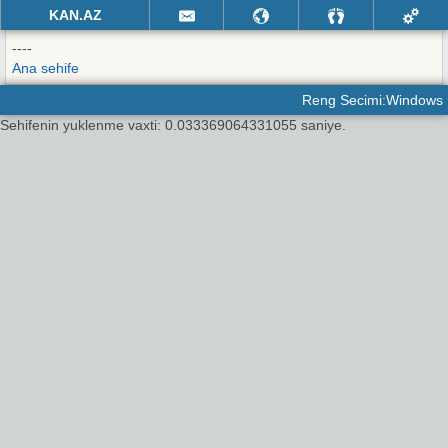
KAN.AZ
----
Ana sehife
Reng Secimi:Windows
Sehifenin yuklenme vaxti: 0.033369064331055 saniye.