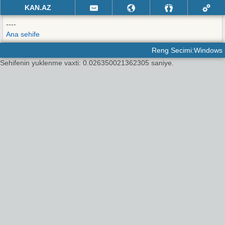
KAN.AZ
----
Ana sehife
Reng Secimi:Windows
Sehifenin yuklenme vaxti: 0.026350021362305 saniye.