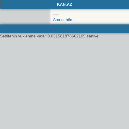
KAN.AZ
----
Ana sehife
Sehifenin yuklenme vaxti: 0.031581878662109 saniye.