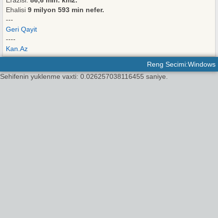
Erazisi:
86,6 min. km2.
Ehalisi
9 milyon 593 min nefer.
---
Geri Qayit
----
Kan.Az
Reng Secimi:Windows
Sehifenin yuklenme vaxti: 0.026257038116455 saniye.