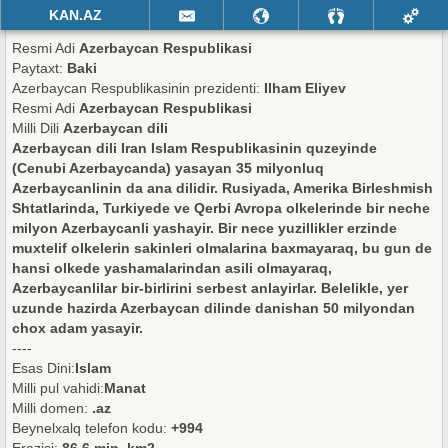
KAN.AZ
Resmi Adi
Azerbaycan Respublikasi
Paytaxt:
Baki
Azerbaycan Respublikasinin prezidenti:
Ilham Eliyev
Resmi Adi
Azerbaycan Respublikasi
Milli Dili
Azerbaycan dili
Azerbaycan dili Iran Islam Respublikasinin quzeyinde
(Cenubi Azerbaycanda) yasayan 35 milyonluq
Azerbaycanlinin da ana dilidir. Rusiyada, Amerika Birleshmish
Shtatlarinda, Turkiyede ve Qerbi Avropa olkelerinde bir neche
milyon Azerbaycanli yashayir. Bir nece yuzillikler erzinde
muxtelif olkelerin sakinleri olmalarina baxmayaraq, bu gun de
hansi olkede yashamalarindan asili olmayaraq,
Azerbaycanlilar bir-birlirini serbest anlayirlar. Belelikle, yer
uzunde hazirda Azerbaycan dilinde danishan 50 milyondan
chox adam yasayir.
----
Esas Dini:
Islam
Milli pul vahidi:
Manat
Milli domen:
.az
Beynelxalq telefon kodu:
+994