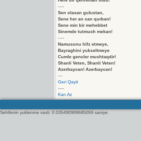
Here bir qehreman oldu!
----
Sen olasan gulustan,
Sene her an can qurban!
Sene min bir mehebbet
Sinemde tutmush mekan!
----
Namusunu hifz etmeye,
Bayraghini yukseltmeye
Cumle gencler mushtaqdir!
Shanli Veten, Shanli Veten!
Azerbaycan! Azerbaycan!
---
Geri Qayit
----
Kan.Az
Sehifenin yuklenme vaxti: 0.035490989685059 saniye.