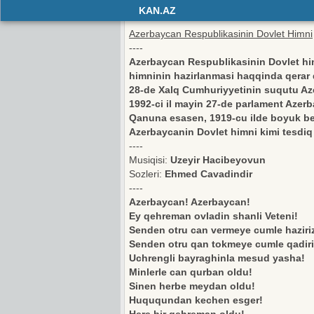
KAN.AZ
Azerbaycan Respublikasinin Dovlet Himni
----
Azerbaycan Respublikasinin Dovlet him
himninin hazirlanmasi haqqinda qerar q
28-de Xalq Cumhuriyyetinin suqutu Az
1992-ci il mayin 27-de parlament Azer
Qanuna esasen, 1919-cu ilde boyuk be
Azerbaycanin Dovlet himni kimi tesdiq 
----
Musiqisi:
Uzeyir Hacibeyovun
Sozleri:
Ehmed Cavadindir
----
Azerbaycan! Azerbaycan!
Ey qehreman ovladin shanli Veteni!
Senden otru can vermeye cumle haziri
Senden otru qan tokmeye cumle qadiri
Uchrengli bayraghinla mesud yasha!
Minlerle can qurban oldu!
Sinen herbe meydan oldu!
Huququndan kechen esger!