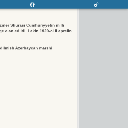
irler Shurasi Cumhuriyyetin milli
 elan edildi. Lakin 1920-ci il aprelin
edilmish Azerbaycan marshi