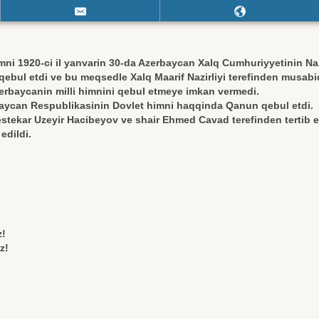
ni 1920-ci il yanvarin 30-da Azerbaycan Xalq Cumhuriyyetinin Naz
ebul etdi ve bu meqsedle Xalq Maarif Nazirliyi terefinden musabiqe
erbaycanin milli himnini qebul etmeye imkan vermedi.
baycan Respublikasinin Dovlet himni haqqinda Qanun qebul etdi.
stekar Uzeyir Hacibeyov ve shair Ehmed Cavad terefinden tertib 
edildi.
z!
z!