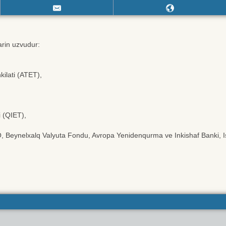
arin uzvudur:
ilati (ATET),
i (QIET),
 Beynelxalq Valyuta Fondu, Avropa Yenidenqurma ve Inkishaf Banki, Isl