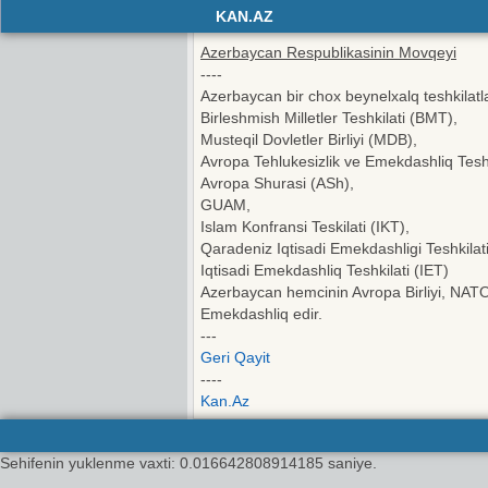
KAN.AZ
Azerbaycan Respublikasinin Movqeyi
----
Azerbaycan bir chox beynelxalq teshkilatl
Birleshmish Milletler Teshkilati (BMT),
Musteqil Dovletler Birliyi (MDB),
Avropa Tehlukesizlik ve Emekdashliq Teshk
Avropa Shurasi (ASh),
GUAM,
Islam Konfransi Teskilati (IKT),
Qaradeniz Iqtisadi Emekdashligi Teshkilat
Iqtisadi Emekdashliq Teshkilati (IET)
Azerbaycan hemcinin Avropa Birliyi, NATO,
Emekdashliq edir.
---
Geri Qayit
----
Kan.Az
Sehifenin yuklenme vaxti: 0.016642808914185 saniye.