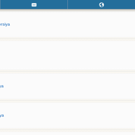
rsiya
ya
iya