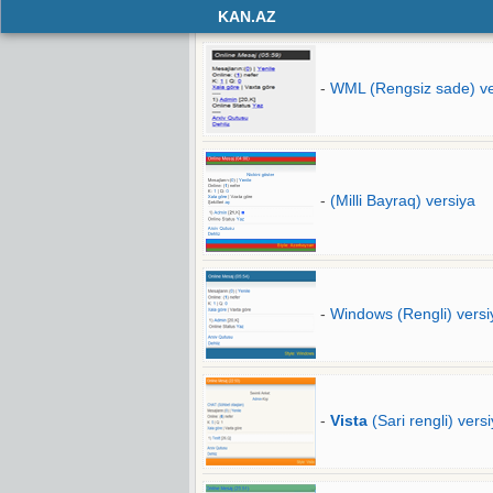
KAN.AZ
-
WML (Rengsiz sade) ve
-
(Milli Bayraq) versiya
-
Windows (Rengli) versi
-
Vista
(Sari rengli) vers