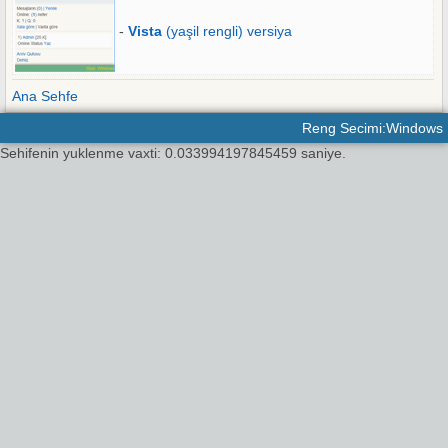
-
Vista
(yaşil rengli) versiya
Ana Sehfe
Reng Secimi:Windows
Sehifenin yuklenme vaxti: 0.033994197845459 saniye.