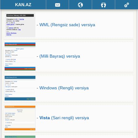
KAN.AZ
-
WML (Rengsiz sade) versiya
-
(Milli Bayraq) versiya
-
Windows (Rengli) versiya
-
Vista
(Sari rengli) versiya