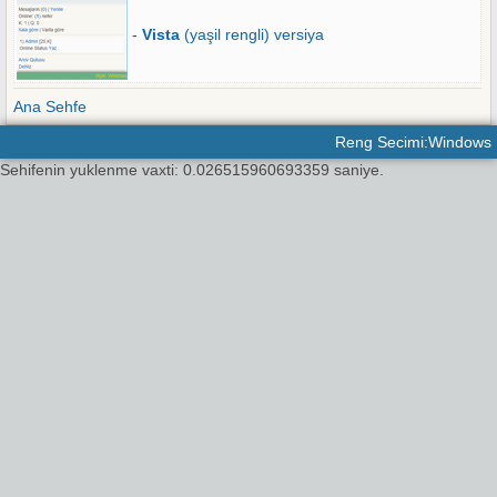
-
Vista
(yaşil rengli) versiya
Ana Sehfe
Reng Secimi:Windows
Sehifenin yuklenme vaxti: 0.026515960693359 saniye.