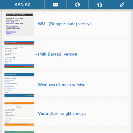
KAN.AZ
-
WML (Rengsiz sade) versiya
-
(Milli Bayraq) versiya
-
Windows (Rengli) versiya
-
Vista
(Sari rengli) versiya