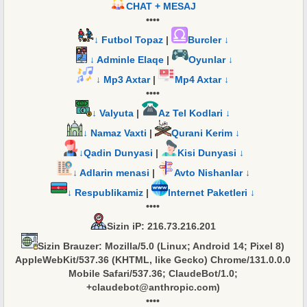
CHAT + MESAJ
••••
↓ Futbol Topaz
|
Burcler ↓
↓ Adminle Elaqe
|
Oyunlar ↓
↓ Mp3 Axtar
|
Mp4 Axtar ↓
••••
↓ Valyuta
|
Az Tel Kodlari ↓
↓ Namaz Vaxti
|
Qurani Kerim ↓
↓Qadin Dunyasi
|
Kisi Dunyasi ↓
↓ Adlarin menasi
|
Avto Nishanlar ↓
↓ Respublikamiz
|
Internet Paketleri ↓
••••
Sizin iP
: 216.73.216.201
Sizin Brauzer
: Mozilla/5.0 (Linux; Android 14; Pixel 8)
AppleWebKit/537.36 (KHTML, like Gecko) Chrome/131.0.0.0
Mobile Safari/537.36; ClaudeBot/1.0;
+claudebot@anthropic.com)
••••