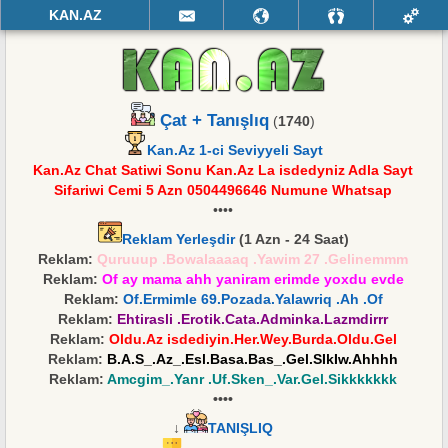
KAN.AZ
Çat + Tanışlıq
(
1740
)
Kan.Az 1-ci Seviyyeli Sayt
Kan.Az Chat Satiwi Sonu Kan.Az La isdedyniz Adla Sayt
Sifariwi Cemi 5 Azn 0504496646 Numune Whatsap
••••
Reklam Yerleşdir
(1 Azn - 24 Saat)
Reklam:
Quruuup .Bowalaaaaq .Yawim 27 .Gelinemmm
Reklam:
Of ay mama ahh yaniram erimde yoxdu evde
Reklam:
Of.Ermimle 69.Pozada.Yalawriq .Ah .Of
Reklam:
Ehtirasli .Erotik.Cata.Adminka.Lazmdirrr
Reklam:
Oldu.Az isdediyin.Her.Wey.Burda.Oldu.Gel
Reklam:
B.A.S_.Az_.Esl.Basa.Bas_.Gel.SIkIw.Ahhhh
Reklam:
Amcgim_.Yanr .Uf.Sken_.Var.Gel.Sikkkkkkk
••••
↓
TANIŞLIQ