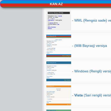
KAN.AZ
-
WML (Rengsiz sade) ve
-
(Milli Bayraq) versiya
-
Windows (Rengli) versi
-
Vista
(Sari rengli) vers