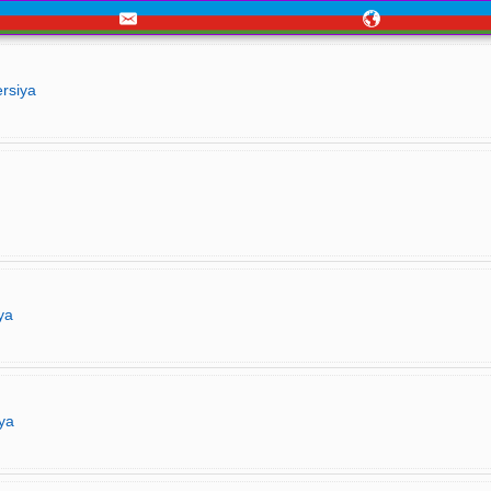
rsiya
ya
iya