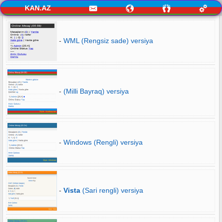
KAN.AZ
-
WML (Rengsiz sade) versiya
-
(Milli Bayraq) versiya
-
Windows (Rengli) versiya
-
Vista
(Sari rengli) versiya