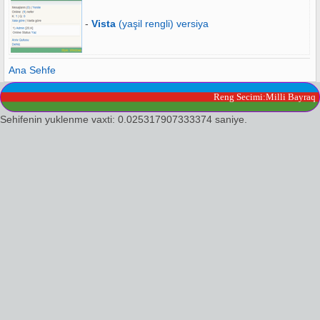
-
Vista
(yaşil rengli) versiya
Ana Sehfe
Reng Secimi:Milli Bayraq
Sehifenin yuklenme vaxti: 0.025317907333374 saniye.