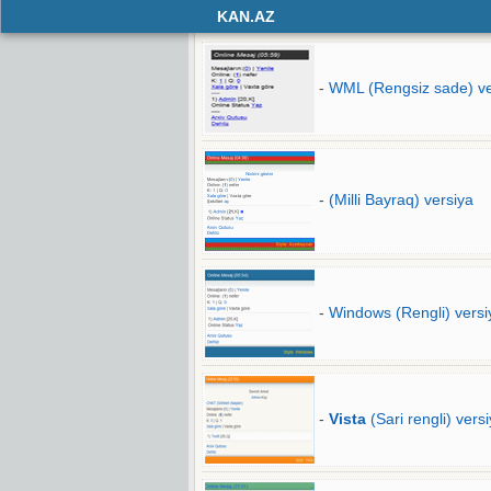
KAN.AZ
-
WML (Rengsiz sade) ve
-
(Milli Bayraq) versiya
-
Windows (Rengli) versi
-
Vista
(Sari rengli) vers