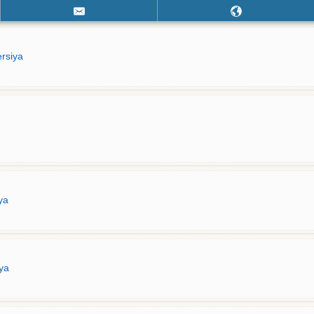
rsiya
ya
iya