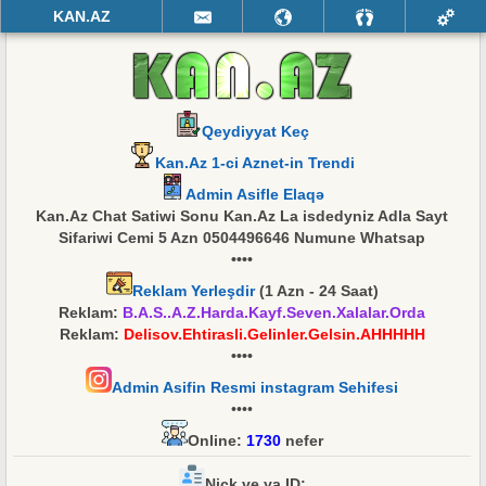
KAN.AZ
Qeydiyyat Keç
Kan.Az 1-ci Aznet-in Trendi
Admin Asifle Elaqə
Kan.Az Chat Satiwi Sonu Kan.Az La isdedyniz Adla Sayt
Sifariwi Cemi 5 Azn 0504496646 Numune Whatsap
••••
Reklam Yerleşdir
(1 Azn - 24 Saat)
Reklam:
B.A.S..A.Z.Harda.Kayf.Seven.Xalalar.Orda
Reklam:
Delisov.Ehtirasli.Gelinler.Gelsin.AHHHHH
••••
Admin Asifin Resmi instagram Sehifesi
••••
Online:
1730
nefer
Nick ve ya ID: