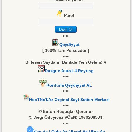
Parol:
••••
Qeydiyyat
[ 100% Tam Pulsuzdur ]
••••
Birlesen Saytlarin Birlikde Yeni Geleni:
4
Duzgun Auto1.4 Reyting
••••
Konturla Qeydiyyat AL
••••
HosTNeT.Az Orginal Sayt Satish Merkezi
••••
© Bütün Hüquqlar Qorunur
© Vergi Ödəyicisi VÖEN: 1960206504
••••
Kan.Az / Oldu.Az / Barbi.Az / Bas.Az